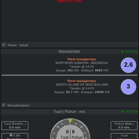
wufct_fi-FI_s.txt
Tiedot
- Tekstit
Maanjäristys
14:25:12
Pieni maanjäristys
NORTHERN SUMATRA, INDONESIA
2.6
Tänään @ 14:16
Syvyys:
161
KM - Etäisyys:
9665
KM
Pieni maanjäristys
NORTH ISLAND OF NEW ZEALAND
3
Tänään @ 14:05
Syvyys:
52.7
KM - Etäisyys:
18092
KM
Maanjäristykset
Tuuli | Puhuri - m/s
14:29:28
P
Tuuli (Keskim. )
Puhuri (Mak.)
PPL
PPI
0.0 m/s
PL
PI
0.0 m/s
0
0
LPL
IPI
0 Bft
Tuuli
Tuuli
Puhuri
L
E