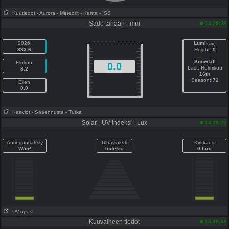
Kuutiedot
- Aurora
- Meteorit
- Kartta
- ISS
Sade tänään - mm
14:29:28
2026
Lumi
(cm)
383.6
Height:
0
Snowfall
Elokuu
0.0
Last: Helmikuu
8.2
16th
Season:
72
Eilen
0.0
Kaaviot
- Sääennuste
- Tutka
Solar - UV-indeksi - Lux
14:29:28
Auringonsäteily
Ultravioletti
Kirkkaus
W/m²
Indeksi
0 Lux
UV-opas
Kuuvaiheen tiedot
14:29:33