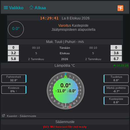
Valikko
Alkaa
°F
14:29:41
La 8 Elokuu 2026
Varoitus
Kastepiste
0.0°
Jäätymispisteen alapuolella
Mak. Tuuli | Puhuri - m/s
0
0
00:10
Tänään
00:10
3.2
3.6
5
Elokuu
5
5.8
6.7
2 Tammikuu
2026
2 Tammikuu
Lämpötila °C
14:29:28
0
-1
1
Fahrenheit
Tuuletus
-2
2
32.0°
0.0°
-3
3
-4
0.0°
4
-5
5
Kosteus
Märkä polttimo
↑
11.0°
↓
0.0°
-6
6
0% ↑
-0.7°
-7
7
-8
8
Kastepiste
-9
9
0.0°
-10
10
|
-11
11
-12
12
Kaaviot
- Sääennuste
Sääennuste
(52): WU forecast file not ready