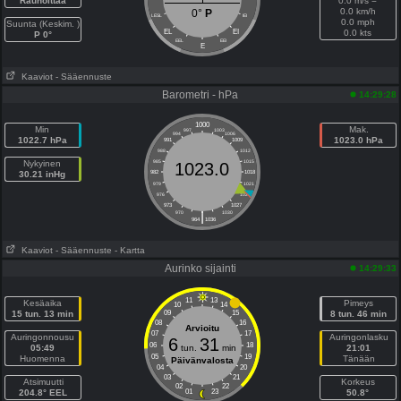
Rauhoittaa
0.0 m/s =
0.0 km/h
0°
P
LESL
IEI
0.0 mph
Suunta (Keskim. )
EL
EI
0.0 kts
P 0°
EEL
EEI
E
Kaaviot
- Sääennuste
Barometri - hPa
14:29:28
1000
Min
Mak.
997
1003
994
1006
1022.7 hPa
1023.0 hPa
991
1009
988
1012
Nykyinen
985
1015
1023.0
30.21 inHg
982
1018
979
1021
976
1024
973
1027
|
970
1030
964
1036
Kaaviot
- Sääennuste
- Kartta
Aurinko sijainti
14:29:33
11
13
Kesäaika
Pimeys
10
14
15 tun. 13 min
09
15
8 tun. 46 min
08
16
Arvioitu
07
17
Auringonnousu
Auringonlasku
6
31
06
18
05:49
tun.
min
21:01
05
19
Huomenna
Tänään
Päivänvalosta
04
20
03
21
Atsimuutti
Korkeus
02
22
204.8° EEL
01
23
50.8°