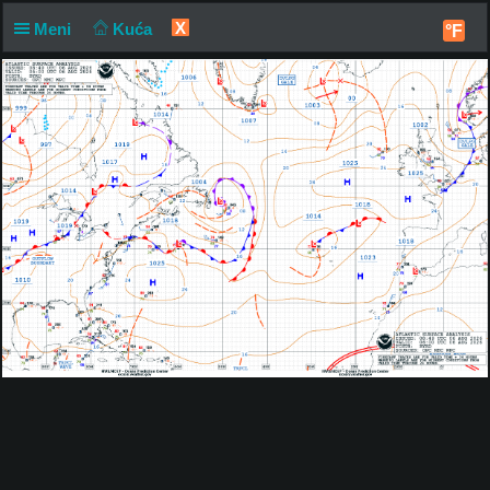
X
Meni
Kuća
°F